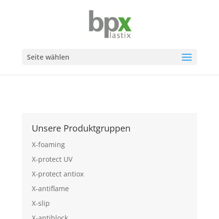
Seite wählen
Unsere Produktgruppen
X-foaming
X-protect UV
X-protect antiox
X-antiflame
X-slip
X-antiblock